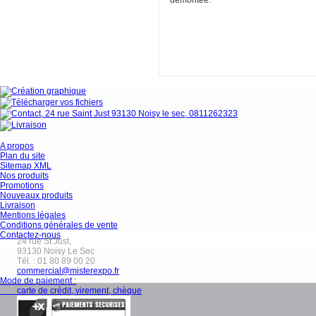
démontée.
A propos
Plan du site
Sitemap XML
Nos produits
Promotions
Nouveaux produits
Livraison
Mentions légales
Conditions générales de vente
Contactez-nous
24 rue St Just,
93130
Noisy Le Sec
Tél. :
01 80 89 00 20
commercial@misterexpo.fr
Mode de paiement :
carte de crédit, virement, chèque