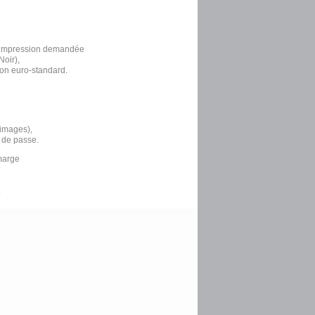
 l'impression demandée
oir),
ion euro-standard.
 images),
 de passe.
marge
.