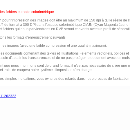
es fichiers et mode colorimétrique :
on pour l'impression des images doit être au maximum de 150 dpi à taille réelle de
1/4 du format à 300 DPI dans l'espace colorimétrique CMJN (Cyan Magenta Jaune N
t fichiers qui nous parviendrons en RVB seront convertis avec un profil de séparat
ons les formats d'enregistrement suivants :
 les images (avec une faible compression et une qualité maximum).
es documents contenant des textes et illustrations (éléments vectoriels, polices et
soin d'aplatir les transparences et de ne pas protéger le document avec des mots
t que nous imprimons sont de grand format, il n'est pas nécessaire de créer une 
et traits de coupes) notre système d'imposition s'en charge.
es simples indications, vous éviterez des retards dans notre process de fabrication