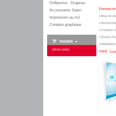
Oriflamme - Drapeau
Exemple de t
Accessoires Salon
• Mise en pl
Impression au m2
• Recherche 
Création graphique
• Création 
• Envois d'
PANIER
•
Adaptation
article
(vide)
TARIF : à pa