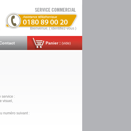
Bienvenue, (
identifiez-vous
)
Contact
Panier :
(vide)
 service :
e visuel,
u numéro suivant :