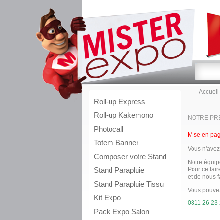
Accueil
Roll-up Express
Roll-up Kakemono
NOTRE PR
Photocall
Mise en pag
Totem Banner
Vous n'avez
Composer votre Stand
Notre équipe
Stand Parapluie
Pour ce fair
et de nous f
Stand Parapluie Tissu
Vous pouvez
Kit Expo
0811 26 23 
Pack Expo Salon