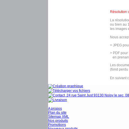
Résolution d
La résoluti
ou bien au 
les images e
Nous accept
> JPEG pour
> PDF pour l
en prenant 
Les documen
(fond perdu 
En suivant c
A propos
Plan du site
Sitemap XML
Nos produits
Promotions
Nouveaux produits