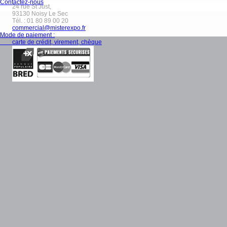
Contactez-nous
24 rue St Just,
93130
Noisy Le Sec
Tél. :
01 80 89 00 20
commercial@misterexpo.fr
Mode de paiement :
carte de crédit, virement, chèque