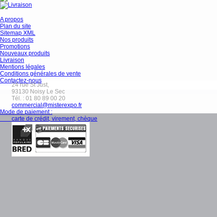
A propos
Plan du site
Sitemap XML
Nos produits
Promotions
Nouveaux produits
Livraison
Mentions légales
Conditions générales de vente
Contactez-nous
24 rue St Just,
93130
Noisy Le Sec
Tél. :
01 80 89 00 20
commercial@misterexpo.fr
Mode de paiement :
carte de crédit, virement, chèque