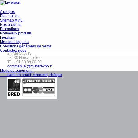
A propos
Plan du site
Sitemap XML
Nos produits
Promotions
Nouveaux produits
Livraison
Mentions légales
Conditions générales de vente
Contactez-nous
24 rue St Just,
93130
Noisy Le Sec
Tél. :
01 80 89 00 20
commercial@misterexpo.fr
Mode de paiement :
carte de crédit, virement, chèque